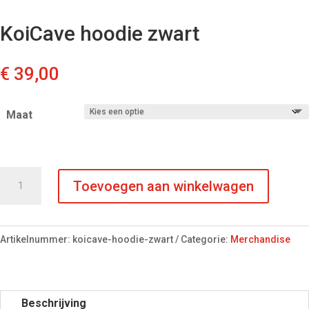
KoiCave hoodie zwart
€
39,00
Maat
KoiCave
Toevoegen aan winkelwagen
hoodie
zwart
aantal
Artikelnummer:
koicave-hoodie-zwart
Categorie:
Merchandise
Beschrijving